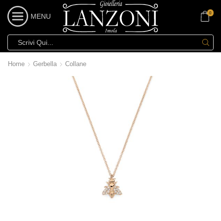
0
MENU
Home
Gerbella
Collane