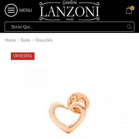
0
MENU
Home
Dodo
Orecchini
OFFERTA