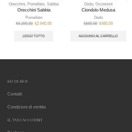
Orecchini
,
Pomellato
,
Sabbia
Dodo
,
Occasioni
Orecchini Sabbia
Ciondolo Medusa
Pomellato
Dodo
€
4.200,00
€
2.940,00
€
600,00
€
480,00
LEGGI TUTTO
AGGIUNGI AL CARRELLO
Su di Noi
Contatti
Condizioni di ventita
Il tuo Account