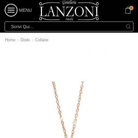
0
MENU
Home
Dodo
Collane