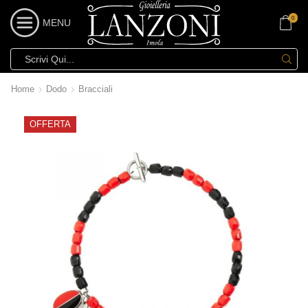
0
MENU
Home
Dodo
Bracciali
OFFERTA