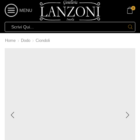
0
MENU
Home
Dodo
Ciondoli