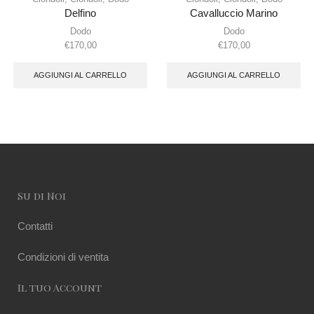
Delfino
Cavalluccio Marino
Dodo
Dodo
€
170,00
€
170,00
AGGIUNGI AL CARRELLO
AGGIUNGI AL CARRELLO
Su di Noi
Contatti
Condizioni di ventita
Il tuo Account