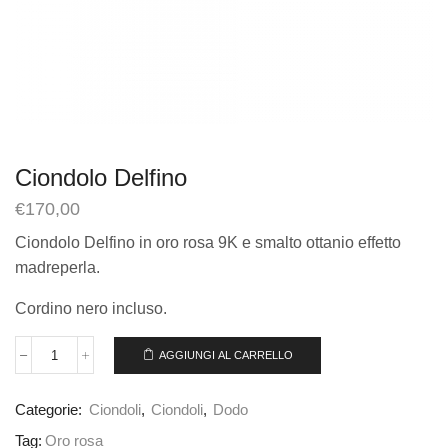
Ciondolo Delfino
€
170,00
Ciondolo Delfino in oro rosa 9K e smalto ottanio effetto
madreperla.
Cordino nero incluso.
AGGIUNGI AL CARRELLO
Categorie:
Ciondoli
,
Ciondoli
,
Dodo
Tag:
Oro rosa