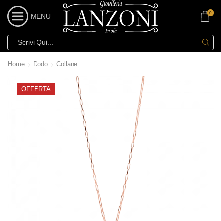
0
MENU
Home
Dodo
Collane
OFFERTA