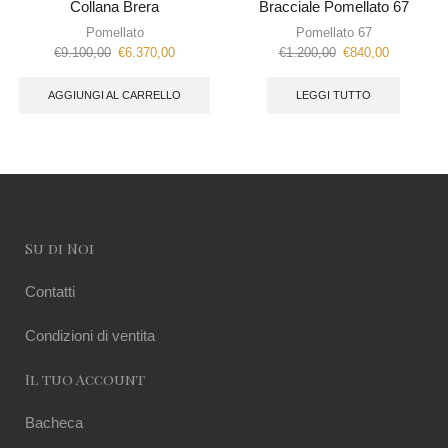
Collana Brera
Bracciale Pomellato 67
Pomellato
Pomellato 67
€
9.100,00
€
6.370,00
€
1.200,00
€
840,00
AGGIUNGI AL CARRELLO
LEGGI TUTTO
Su di Noi
Contatti
Condizioni di ventita
Il tuo Account
Bacheca