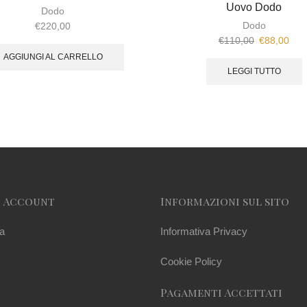
Uovo Dodo
Dodo
Dodo
€
220,00
€
110,00
€
88,00
AGGIUNGI AL CARRELLO
LEGGI TUTTO
o Account
Informazioni sul sito
a
Informativa Privacy
Cookie Policy
Pagamenti Accettati