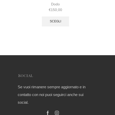
B
Dodo
€
150,00
SCEGLI
Social
Se vuoi rimanere sempre aggiornato e in
contatto con noi puoi seguirci anche sui
social.