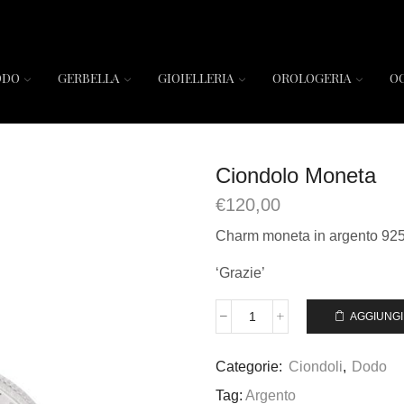
ODO
GERBELLA
GIOIELLERIA
OROLOGERIA
O
Ciondolo Moneta
€
120,00
Charm moneta in argento 925
‘Grazie’
AGGIUNGI
Categorie:
Ciondoli
,
Dodo
Tag:
Argento