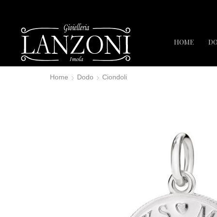
HOME
D
Home
Dodo
Ciondoli