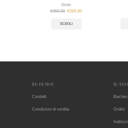
Dodo
€
350,00
€
265,00
SCEGLI
Su di Noi
Il tu
Contatti
Bachec
Condizioni di ventita
Ordini
Indirizzi