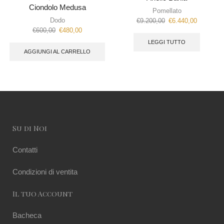
Ciondolo Medusa
Pomellato
Dodo
€
9.200,00
€
6.440,00
€
600,00
€
480,00
LEGGI TUTTO
AGGIUNGI AL CARRELLO
Su di Noi
Contatti
Condizioni di ventita
Il tuo Account
Bacheca