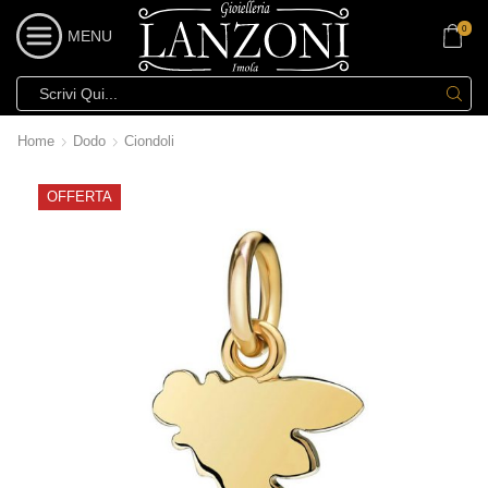
0
MENU
Home
Dodo
Ciondoli
OFFERTA