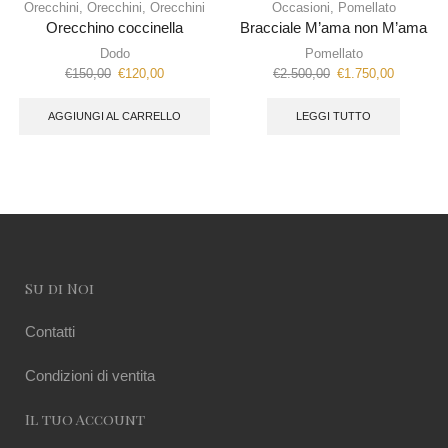
Orecchini
,
Orecchini
,
Orecchini
Occasioni
,
Pomellato
Orecchino coccinella
Bracciale M’ama non M’ama
Dodo
Pomellato
€
150,00
€
120,00
€
2.500,00
€
1.750,00
AGGIUNGI AL CARRELLO
LEGGI TUTTO
Su di Noi
Contatti
Condizioni di ventita
Il tuo Account