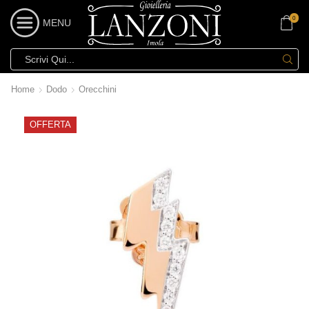
0
MENU
Home
Dodo
Orecchini
OFFERTA