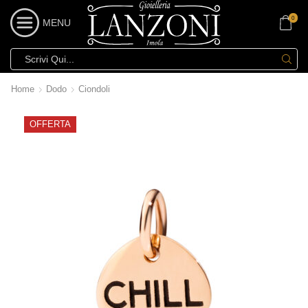
0
MENU
Home
Dodo
Ciondoli
OFFERTA