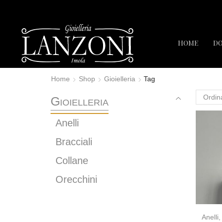
HOME
D
Home
Shop
Gioielleria
Tag
Gioielleria
Anelli
Bracciali
Collane
Orecchini
Anelli