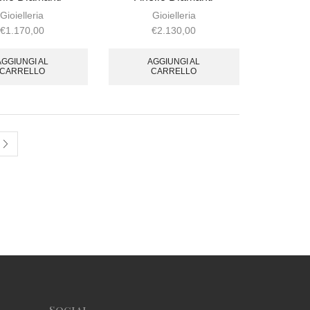
Gioielleria
Gioielleria
€
1.170,00
€
2.130,00
AGGIUNGI AL
AGGIUNGI AL
CARRELLO
CARRELLO
Social