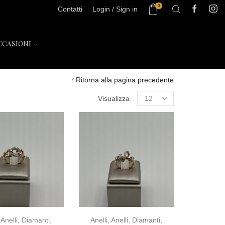
0
Contatti
Login / Sign in
CCASIONI
Ritorna alla pagina precedente
Visualizza
,
Anelli
,
Diamanti
,
Anelli
,
Anelli
,
Diamanti
,