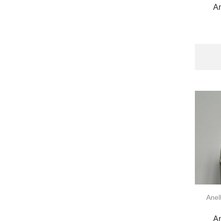
An
Anell
An