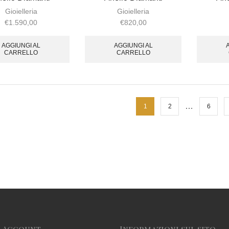
Gioielleria
Gioielleria
€
1.590,00
€
820,00
AGGIUNGI AL
AGGIUNGI AL
CARRELLO
CARRELLO
…
1
2
6
o Account
Informazioni sul sito