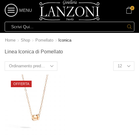
0
MENU
Home
Shop
Pomellato
Iconica
Linea Iconica di Pomellato
OFFERTA