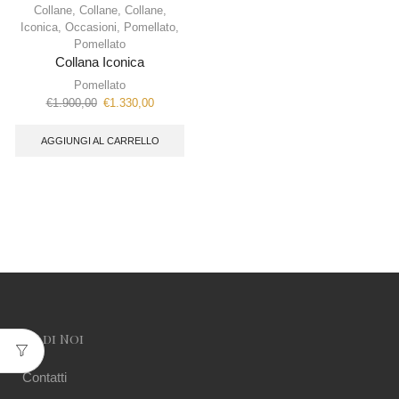
Collane
,
Collane
,
Collane
,
Iconica
,
Occasioni
,
Pomellato
,
Pomellato
Collana Iconica
Pomellato
€
1.900,00
€
1.330,00
AGGIUNGI AL CARRELLO
Su di Noi
Contatti