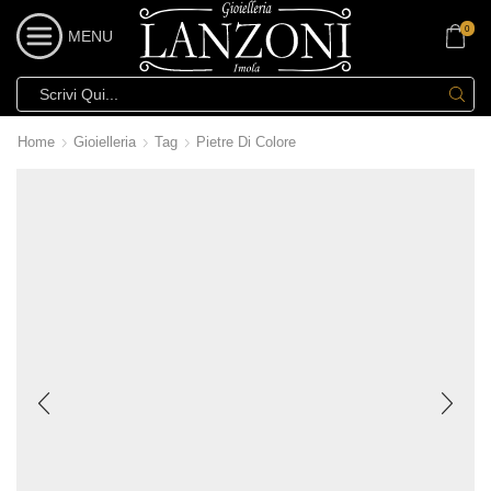
0
MENU
Home
Gioielleria
Tag
Pietre Di Colore