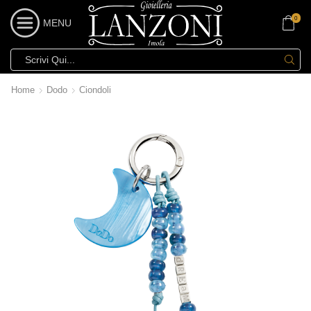
0
MENU
Home
Dodo
Ciondoli