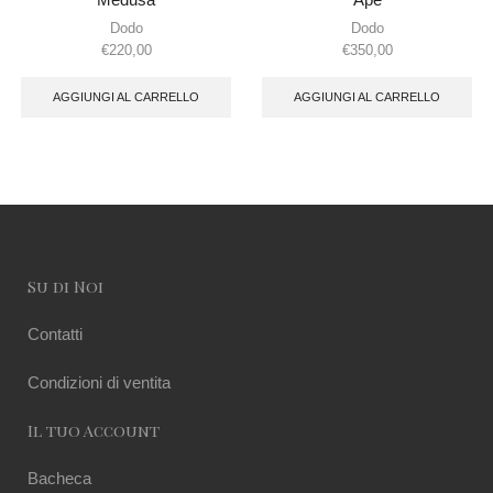
Dodo
Dodo
€
220,00
€
350,00
AGGIUNGI AL CARRELLO
AGGIUNGI AL CARRELLO
Su di Noi
Contatti
Condizioni di ventita
Il tuo Account
Bacheca