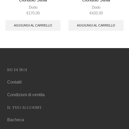
Dodo
Dodo
€
170,00
€
420,00
AGGIUNGI AL CARRELLO
AGGIUNGI AL CARRELLO
Su di Noi
Contatti
Condizioni di ventita
Il tuo Account
Bacheca