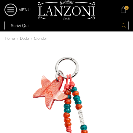
0
MENU
Home
Dodo
Ciondoli