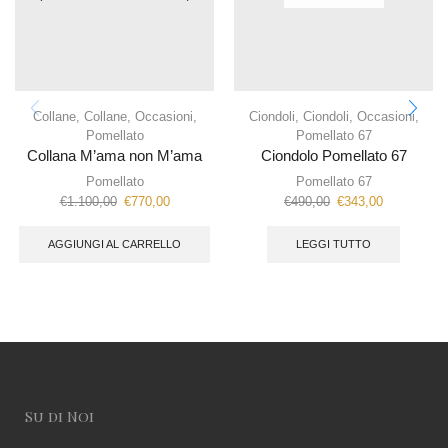
Collane
,
Collane
,
Occasioni
,
Ciondoli
,
Ciondoli
,
Occasioni
,
Pomellato
Pomellato 67
Collana M’ama non M’ama
Ciondolo Pomellato 67
Pomellato
Pomellato 67
€
1.100,00
€
770,00
€
490,00
€
343,00
AGGIUNGI AL CARRELLO
LEGGI TUTTO
Su di Noi