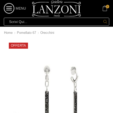
0
MENU
Home
Pomellato 67
Orecchini
OFFERTA