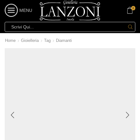
0
MENU
Home
Gioielleria
Tag
Diamanti