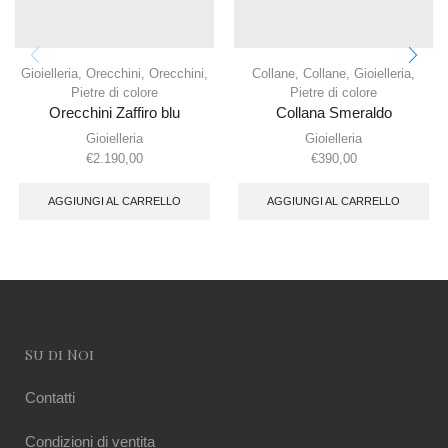
Gioielleria
,
Orecchini
,
Orecchini
,
Collane
,
Collane
,
Gioielleria
,
Pietre di colore
Pietre di colore
Orecchini Zaffiro blu
Collana Smeraldo
Gioielleria
Gioielleria
€
2.190,00
€
390,00
AGGIUNGI AL CARRELLO
AGGIUNGI AL CARRELLO
Su di Noi
Contatti
Condizioni di ventita