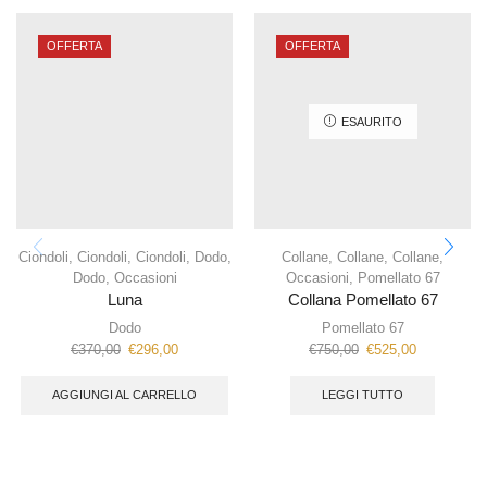
OFFERTA
OFFERTA
ESAURITO
Ciondoli
,
Ciondoli
,
Ciondoli
,
Dodo
,
Collane
,
Collane
,
Collane
,
Dodo
,
Occasioni
Occasioni
,
Pomellato 67
Luna
Collana Pomellato 67
Dodo
Pomellato 67
€
370,00
€
296,00
€
750,00
€
525,00
AGGIUNGI AL CARRELLO
LEGGI TUTTO