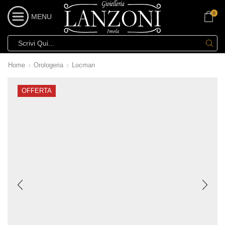
0
MENU
Home
Orologeria
Locman
OFFERTA