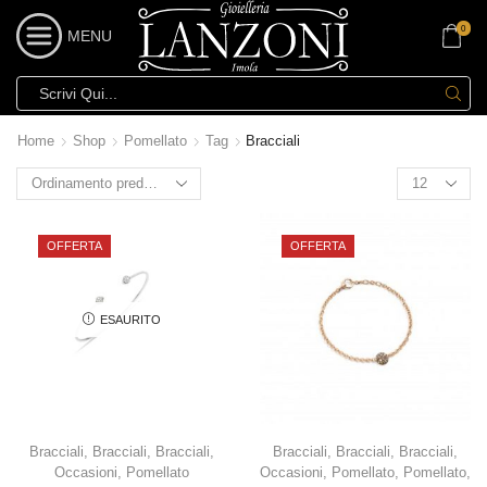
0
MENU
Home
Shop
Pomellato
Tag
Bracciali
OFFERTA
OFFERTA
ESAURITO
Bracciali
,
Bracciali
,
Bracciali
,
Bracciali
,
Bracciali
,
Bracciali
,
Occasioni
,
Pomellato
Occasioni
,
Pomellato
,
Pomellato
,