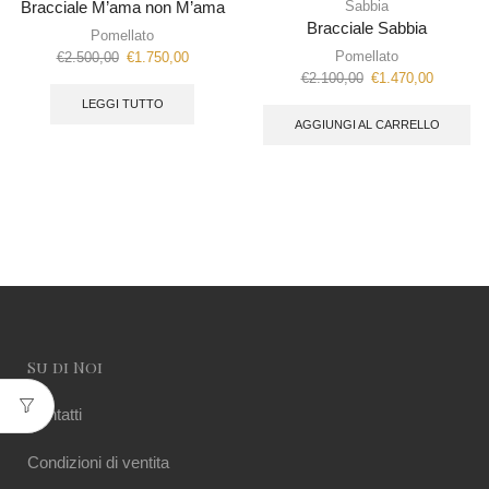
Sabbia
Bracciale M’ama non M’ama
Bracciale Sabbia
Pomellato
Pomellato
€
2.500,00
€
1.750,00
€
2.100,00
€
1.470,00
LEGGI TUTTO
AGGIUNGI AL CARRELLO
Su di Noi
Contatti
Condizioni di ventita