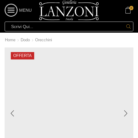
0
MENU
Home
Dodo
Orecchini
OFFERTA