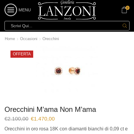
0
MENU
Home
Occasioni
Orecchini
OFFERTA
Orecchini M’ama Non M’ama
€
2.100,00
€
1.470,00
Orecchini in oro rosa 18K con diamanti bianchi di 0,09 ct e