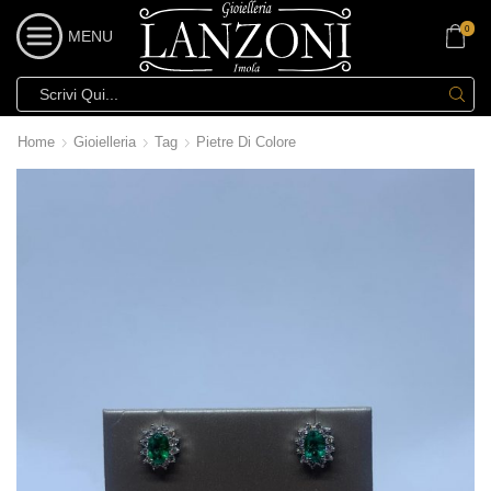
0
MENU
Home
Gioielleria
Tag
Pietre Di Colore