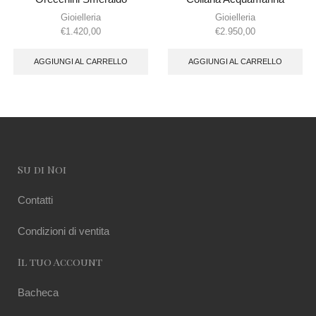
Gioielleria
Gioielleria
€
1.420,00
€
2.950,00
AGGIUNGI AL CARRELLO
AGGIUNGI AL CARRELLO
Su di Noi
Contatti
Condizioni di ventita
Il tuo Account
Bacheca