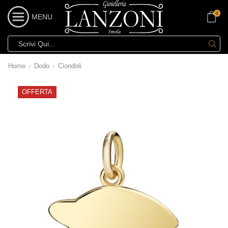
0
MENU
Home
Dodo
Ciondoli
OFFERTA