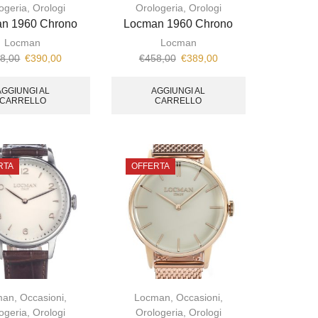
ogeria
,
Orologi
Orologeria
,
Orologi
n 1960 Chrono
Locman 1960 Chrono
Locman
Locman
8,00
€
390,00
€
458,00
€
389,00
AGGIUNGI AL
AGGIUNGI AL
CARRELLO
CARRELLO
RTA
OFFERTA
man
,
Occasioni
,
Locman
,
Occasioni
,
ogeria
,
Orologi
Orologeria
,
Orologi