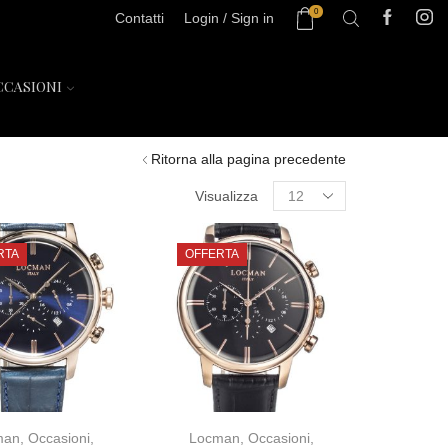
0
Contatti
Login / Sign in
CCASIONI
Ritorna alla pagina precedente
Visualizza
RTA
OFFERTA
man
,
Occasioni
,
Locman
,
Occasioni
,