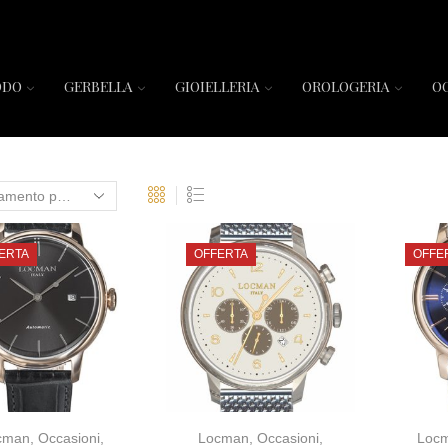
ODO
GERBELLA
GIOIELLERIA
OROLOGERIA
O
ERTA
OFFERTA
OFFE
cman
,
Occasioni
,
Locman
,
Occasioni
,
Loc