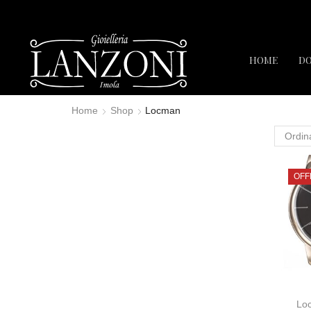
HOME
D
Home
Shop
Locman
OFF
Lo