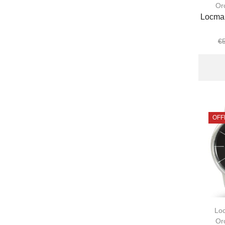
Or
Locma
€
OFF
Lo
Or