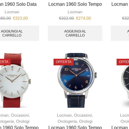
n 1960 Solo Data
Locman 1960 Solo Tempo
Locman 
Locman
Locman
380,00
€
323,00
€
322,00
€
274,00
€
32
AGGIUNGI AL
AGGIUNGI AL
CARRELLO
CARRELLO
ERTA
OFFERTA
OFFE
cman
,
Occasioni
,
Locman
,
Occasioni
,
Loc
ologeria
,
Orologi
Orologeria
,
Orologi
Orol
 1960 Solo Tempo
Locman 1960 Solo Tempo
Locman 