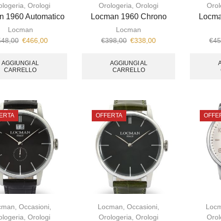
ologeria
,
Orologi
Orologeria
,
Orologi
Orol
n 1960 Automatico
Locman 1960 Chrono
Locma
Locman
Locman
548,00
€
466,00
€
398,00
€
338,00
€
45
AGGIUNGI AL
AGGIUNGI AL
CARRELLO
CARRELLO
ERTA
OFFERTA
OFFE
cman
,
Occasioni
,
Locman
,
Occasioni
,
Loc
ologeria
,
Orologi
Orologeria
,
Orologi
Orol