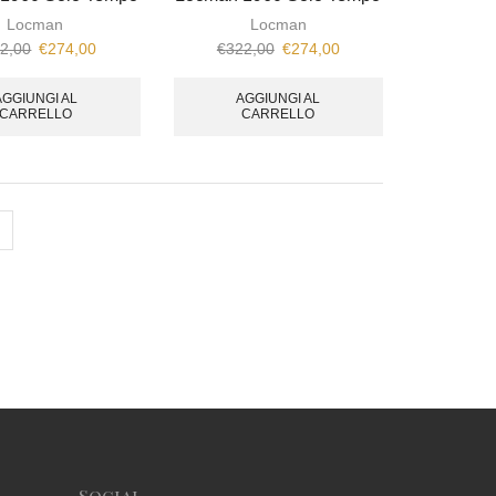
Locman
Locman
2,00
€
274,00
€
322,00
€
274,00
AGGIUNGI AL
AGGIUNGI AL
CARRELLO
CARRELLO
Social