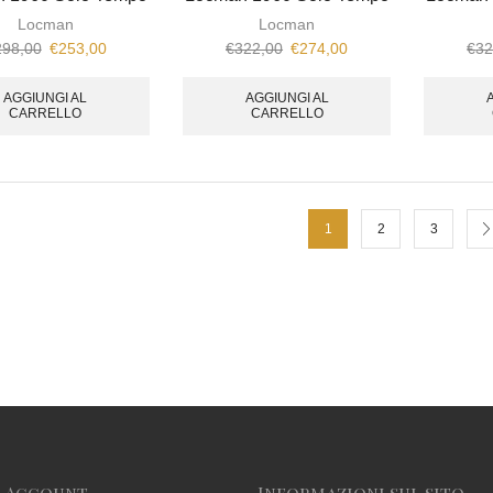
Locman
Locman
298,00
€
253,00
€
322,00
€
274,00
€
32
AGGIUNGI AL
AGGIUNGI AL
CARRELLO
CARRELLO
1
2
3
o Account
Informazioni sul sito