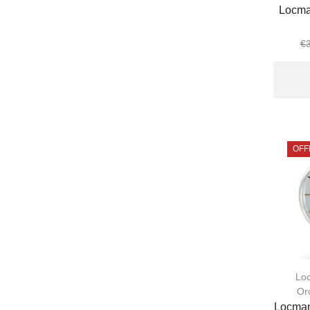
Locma
€
OFF
Lo
Or
Locman