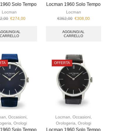
1960 Solo Tempo
Locman 1960 Solo Tempo
Locman
Locman
2,00
€
274,00
€
362,00
€
308,00
AGGIUNGI AL
AGGIUNGI AL
CARRELLO
CARRELLO
RTA
OFFERTA
man
,
Occasioni
,
Locman
,
Occasioni
,
ogeria
,
Orologi
Orologeria
,
Orologi
1960 Solo Tempo
Locman 1960 Solo Tempo