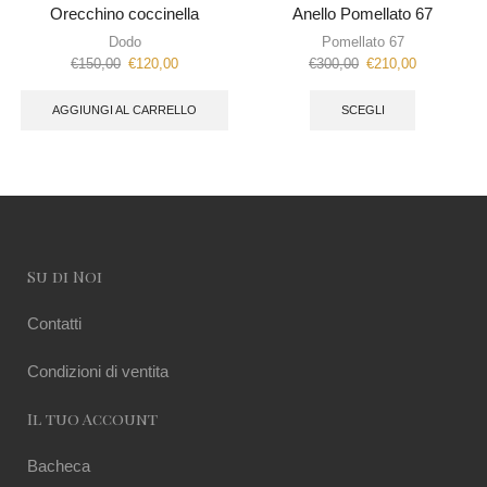
Orecchino coccinella
Anello Pomellato 67
Dodo
Pomellato 67
€
150,00
€
120,00
€
300,00
€
210,00
AGGIUNGI AL CARRELLO
SCEGLI
Su di Noi
Contatti
Condizioni di ventita
Il tuo Account
Bacheca