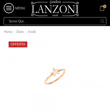
0
MENU
Home
Dodo
Anelli
OFFERTA