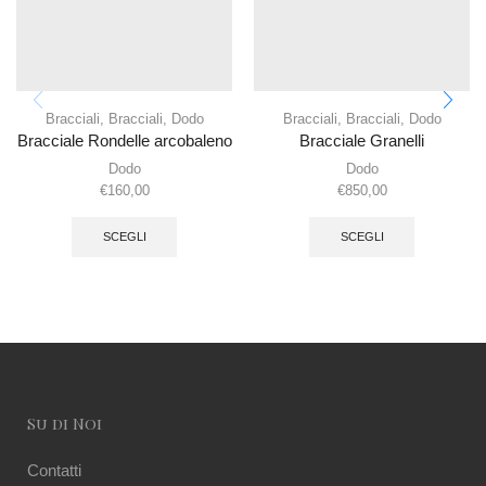
Bracciali
,
Bracciali
,
Dodo
Bracciali
,
Bracciali
,
Dodo
Bracciale Rondelle arcobaleno
Bracciale Granelli
Dodo
Dodo
€
160,00
€
850,00
SCEGLI
SCEGLI
Su di Noi
Contatti