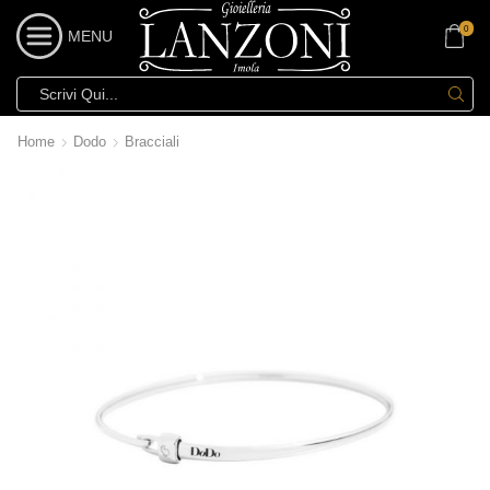
0
MENU
Home
Dodo
Bracciali