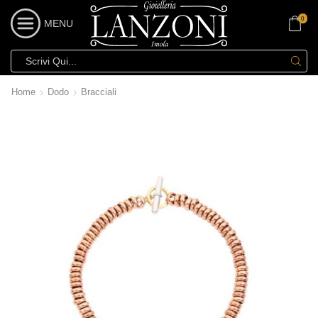
0
MENU
Home
Dodo
Bracciali