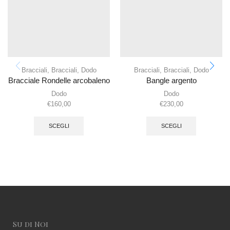
Bracciali
,
Bracciali
,
Dodo
Bracciali
,
Bracciali
,
Dodo
Bracciale Rondelle arcobaleno
Bangle argento
Dodo
Dodo
€
160,00
€
230,00
SCEGLI
SCEGLI
Su di Noi