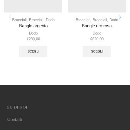
Bracciali
,
Bracciali
,
Dodo
Bracciali
,
Bracciali
,
Dodo
Bangle argento
Bangle oro rosa
Dodo
Dodo
€
230,00
€
620,00
SCEGLI
SCEGLI
Su di Noi
Contatti