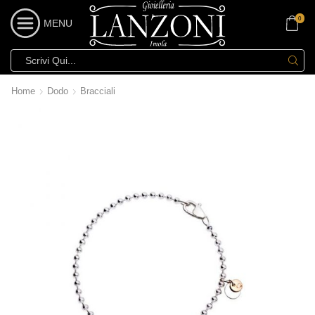
0
MENU
Home
Dodo
Bracciali