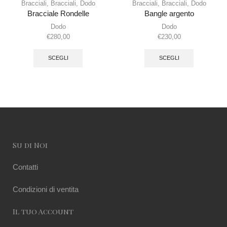
Bracciali
,
Bracciali
,
Dodo
Bracciali
,
Bracciali
,
Dodo
Bracciale Rondelle
Bangle argento
Dodo
Dodo
€
280,00
€
230,00
SCEGLI
SCEGLI
Su di Noi
Contatti
Condizioni di ventita
Il tuo Account