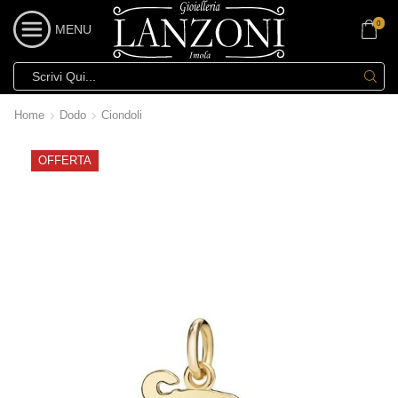
0
MENU
Home
Dodo
Ciondoli
OFFERTA