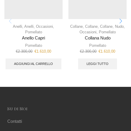
Anelli
,
Anelli
,
Occasioni
,
Collane
,
Collane
,
Collane
,
Nudo
,
Pomellato
Occasioni
,
Pomellato
Anello Capri
Collana Nudo
Pomellato
Pomellato
€
2.300,00
€
1.610,00
€
2.300,00
€
1.610,00
AGGIUNGI AL CARRELLO
LEGGI TUTTO
Su di Noi
Contatti