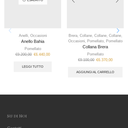
ESAURITO
Anelli
,
Occasioni
Brera
,
Collane
,
Collane
,
Collane
,
Occasioni
,
Pomellato
,
Pomellato
Anello Bahia
Collana Brera
Pomellato
Pomellato
€
9.200,00
€
6.440,00
€
9.100,00
€
6.370,00
LEGGI TUTTO
AGGIUNGI AL CARRELLO
Su di Noi