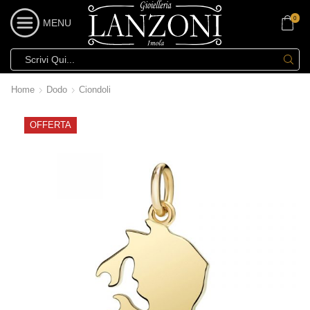
0
MENU
Home
Dodo
Ciondoli
OFFERTA