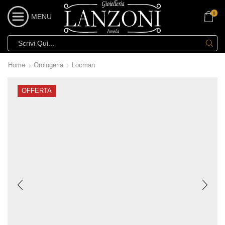
0
MENU
Home
Orologeria
Locman
OFFERTA