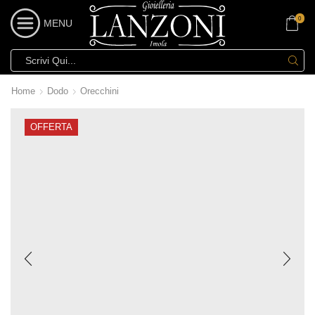
0
MENU
Home
Dodo
Orecchini
OFFERTA